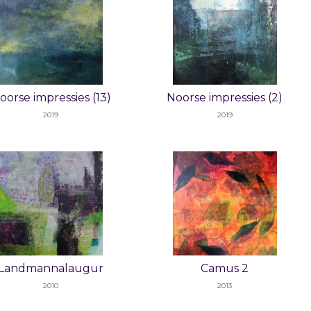
oorse impressies (13)
Noorse impressies (2)
2019
2019
Landmannalaugur
Camus 2
2010
2013