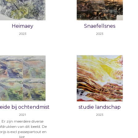
Heimaey
Snaefellsnes
2023
2023
eide bij ochtendmist
studie landschap
2021
2023
Er zijn meerdere diverse
afdrukken van dit beeld. De
prijs is excl passepartout en
lijst.