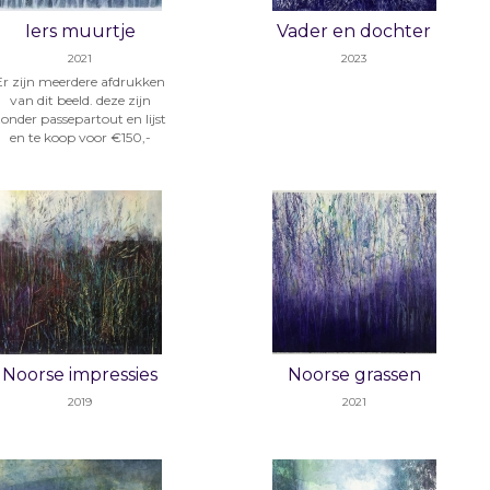
Iers muurtje
Vader en dochter
2021
2023
Er zijn meerdere afdrukken
van dit beeld. deze zijn
onder passepartout en lijst
en te koop voor €150,-
Noorse impressies
Noorse grassen
2019
2021