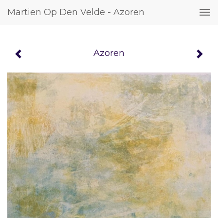
Martien Op Den Velde - Azoren
Tog
nav
Azoren