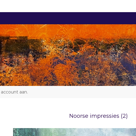
 account aan
.
Noorse impressies (2)